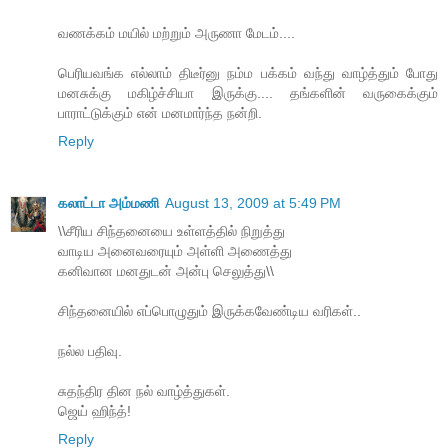
வணக்கம் மயில் மற்றும் அருணா மேடம்....
பெரியவங்க எல்லாம் திடீர்னு நம்ம பக்கம் வந்து வாழ்த்தும் போது
மனசுக்கு மகிழ்ச்சியா இருக்கு.... தங்களின் வருகைக்கும்
பாராட்டுக்கும் என் மனமார்ந்த ந‌ன்றி.
Reply
கலாட்டா அம்மணி
August 13, 2009 at 5:49 PM
\\சீரிய சிந்தனையை உள்ளத்தில் நிறுத்து
வாடிய அனைவரையும் அள்ளி அணைத்து
கனிவான மனதுடன் அன்பு செலுத்து\\
சிந்தனையில் எப்பொழுதும் இருக்கவேண்டிய வரிகள்..
நல்ல பதிவு.
சுதந்திர தின நல் வாழ்த்துகள்.
ஜெய் ஹிந்த்!
Reply