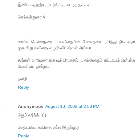
இனிய சுதந்திர முயற்சிக்கு வாழ்த்துக்கள்.
செல்லத்துரை.//
வாங்க‌ செல்ல‌துரை.... க‌விதையின் போதையை ர‌சித்து நீங்க‌ளும்
ஒரு சிறு க‌விதை எழுதி விட்டீர்க‌ள் அய்யா.....
தங்க‌ள் அறிவுரை மிக‌வும் பிர‌மாத‌ம்.... எல்லோரும் க‌ட்டாய‌ம் பின்ப‌ற்ற‌
வேண்டிய‌ ஒன்று...
ந‌ன்றி....
Reply
Anonymous
August 13, 2009 at 2:58 PM
ஜெய் ஹிந்த் :)))
நெஜமாவே கவிதை நல்ல இருக்கு:)
Reply