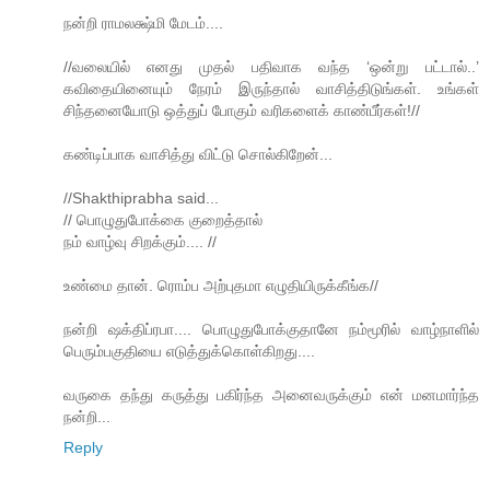
ந‌ன்றி ராம‌ல‌க்ஷ்மி மேட‌ம்....
//வலையில் எனது முதல் பதிவாக வந்த ‘ஒன்று பட்டால்..’
கவிதையினையும் நேரம் இருந்தால் வாசித்திடுங்கள். உங்கள்
சிந்தனையோடு ஒத்துப் போகும் வரிகளைக் காண்பீர்கள்!//
க‌‌ண்டிப்பாக‌ வாசித்து விட்டு சொல்கிறேன்...
//Shakthiprabha said...
// பொழுதுபோக்கை குறைத்தால்
நம் வாழ்வு சிறக்கும்.... //
உண்மை தான். ரொம்ப அற்புதமா எழுதியிருக்கீங்க//
ந‌ன்றி ஷ‌க்திப்ர‌பா.... பொழுதுபோக்குதானே ந‌ம்மூரில் வாழ்நாளில்
பெரும்ப‌குதியை எடுத்துக்கொள்கிற‌து....
வ‌ருகை தந்து க‌ருத்து ப‌கிர்ந்த‌ அனைவ‌ருக்கும் என் ம‌ன‌மார்ந்த‌
ந‌ன்றி...
Reply