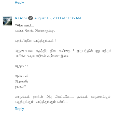
Reply
R.Gopi
August 16, 2009 at 11:35 AM
//Abu said...
நண்பர் கோபி அவர்களுக்கு,
சுதந்திரதின வாழ்த்துக்கள் !
அருமையான சுதந்திர தின கவிதை ! இதயத்தில் புது ரத்தம்
பாயிச்ச கூடிய வரிகள் அல்லவா இவை.
அருமை !
அன்புடன்
அபுதாகீர்
துபாய்//
வாருங்க‌ள் ந‌ண்ப‌ர் அபு அவ‌ர்க‌ளே.... த‌ங்க‌ள் வ‌ருகைக்கும்,
க‌ருத்துக்கும், வாழ்த்துக்கும் ந‌ன்றி...
Reply