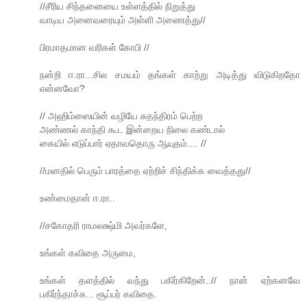
//சீரிய சிந்தனையை உள்ளத்தில் நிறுத்து
வாடிய அனைவரையும் அள்ளி அணைத்து//
பிரமாதமான வரிகள் கோபி //
நன்றி ஈ.ரா...சில சமயம் தங்கள் காற்று அடித்து விடுகிறதோ
என்னவோ?
// அஹிம்ஸையின் வழியே சுதந்திரம் பெற்ற
அண்ணல் காந்தி கூட இன்றைய நிலை கண்டால்
கையில் எடுப்பார் ஏதாவதொரு ஆயுதம்.... //
//மனதில் பெரும் பாரத்தை ஏற்றிச் சிந்திக்க வைத்தது//
உண்மைதான் ஈ.ரா..
//சகோதரி ராமலக்ஷ்மி அவர்களே,
உங்கள் கவிதை அருமை,
உங்கள் தளத்தில் வந்து பகிர்கிறேன்..// நான் ஏற்கனவே
பகிர்ந்தாச்சு... சூப்பர் கவிதை.