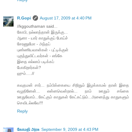
R.Gopi
August 17, 2009 at 4:40 PM
//kggouthaman said...
கோபி, நல்லாத்தான் இருக்கு...
ஆனா - யார் காதுக்குப் போய்ச்
சேரணுமோ - அந்தப்
புண்ணியவான்கள் - புட்டிக்குள்
புகுந்துவிட்டவர்கள் - எங்கே
இதை எல்லாம் படிக்கப்
போகிறார்கள்?
ஹும்.....//
க‌வுத‌ம‌ன் சார்... ந‌ம்பிக்கையை சிறிதும் இழ‌க்காம‌ல் தான் இதை
எழுதினேன்... என்ன‌வென்றால்... நாம் ஊதும் ச‌ங்கை
ஊதுவோம்...கேட்கும் காதுகள் கேட்கட்டும்...அனைத்து காதுக‌ளும்
செவிட‌ல்ல‌வே!!!
Reply
கோமதி அரசு
September 9, 2009 at 4:43 PM