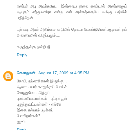
ந‌ண்ப‌ர் அபு அவ‌ர்க‌ளே... இன்றைய‌ நிலை க‌ண்டால் அண்ண‌லும்
ஆயுத‌ம் ஏந்துவாரோ என்ற‌ என் அச்ச‌த்தையே அங்கு ப‌திவில்
ப‌திந்தேன்..
ம‌ற்ற‌ப‌டி அவ‌ர் அகிம்சை வ‌ழியில் தொட‌ர‌ வேண்டுமென்ப‌துதான் ந‌ம்
அனைவ‌ரின் விருப்ப‌மும்....
கருத்துக்கு நன்றி ஜி....
Reply
கௌதமன்
August 17, 2009 at 4:35 PM
கோபி, நல்லாத்தான் இருக்கு...
ஆனா - யார் காதுக்குப் போய்ச்
சேரணுமோ - அந்தப்
புண்ணியவான்கள் - புட்டிக்குள்
புகுந்துவிட்டவர்கள் - எங்கே
இதை எல்லாம் படிக்கப்
போகிறார்கள்?
ஹும்.....
Reply