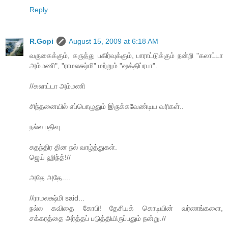
Reply
R.Gopi
August 15, 2009 at 6:18 AM
வருகைக்கும், கருத்து பகிர்வுக்கும், பாராட்டுக்கும் நன்றி "கலாட்டா
அம்மணி", "ராமலக்ஷ்மி" மற்றும் "ஷக்திப்ரபா".
//க‌லாட்டா அம்ம‌ணி
சிந்தனையில் எப்பொழுதும் இருக்கவேண்டிய வரிகள்..
நல்ல பதிவு.
சுதந்திர தின நல் வாழ்த்துகள்.
ஜெய் ஹிந்த்!//
அதே அதே....
//ராமலக்ஷ்மி said...
நல்ல கவிதை கோபி! தேசியக் கொடியின் வர்ணங்களை,
சக்கரத்தை அர்த்தப் படுத்தியிருப்பதும் நன்று.//