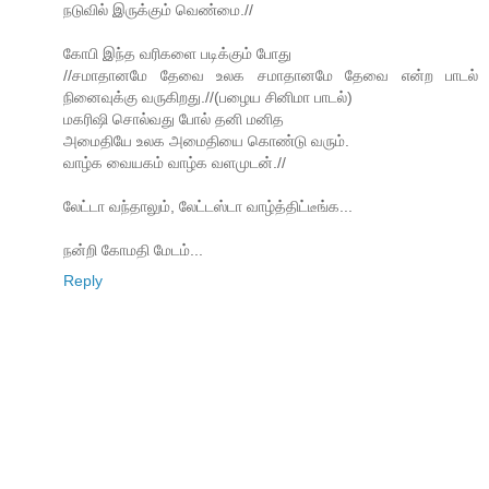
நடுவில் இருக்கும் வெண்மை.//
கோபி இந்த வரிகளை படிக்கும் போது
//சமாதானமே தேவை உலக சமாதானமே தேவை என்ற பாடல்
நினைவுக்கு வருகிறது.//(பழைய சினிமா பாடல்)
மகரிஷி சொல்வது போல் தனி மனித
அமைதியே உலக அமைதியை கொண்டு வரும்.
வாழ்க வையகம் வாழ்க வளமுடன்.//
லேட்டா வந்தாலும், லேட்ட‌ஸ்டா வாழ்த்திட்டீங்க‌...
ந‌ன்றி கோம‌தி மேட‌ம்...
Reply