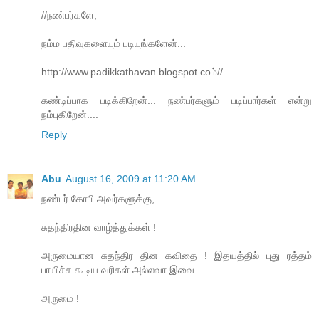
//நண்பர்களே,
நம்ம பதிவுகளையும் படியுங்களேன்...
http://www.padikkathavan.blogspot.coம்//
க‌ண்டிப்பாக‌ ப‌டிக்கிறேன்... ந‌ண்ப‌ர்க‌ளும் ப‌டிப்பார்க‌ள் என்று
ந‌ம்புகிறேன்....
Reply
Abu
August 16, 2009 at 11:20 AM
நண்பர் கோபி அவர்களுக்கு,
சுதந்திரதின வாழ்த்துக்கள் !
அருமையான சுதந்திர தின கவிதை ! இதயத்தில் புது ரத்தம்
பாயிச்ச கூடிய வரிகள் அல்லவா இவை.
அருமை !